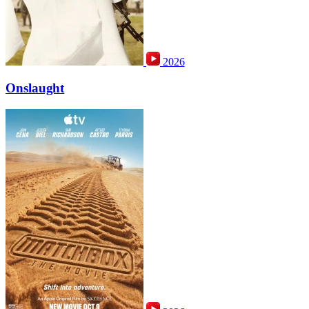
2026
Onslaught