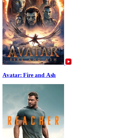
Avatar: Fire and Ash