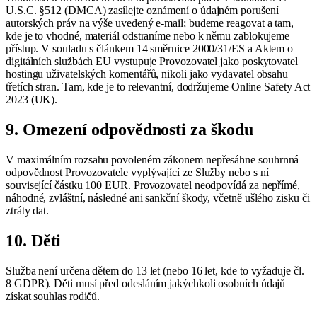
U.S.C. §512 (DMCA) zasílejte oznámení o údajném porušení
autorských práv na výše uvedený e-mail; budeme reagovat a tam,
kde je to vhodné, materiál odstraníme nebo k němu zablokujeme
přístup. V souladu s článkem 14 směrnice 2000/31/ES a Aktem o
digitálních službách EU vystupuje Provozovatel jako poskytovatel
hostingu uživatelských komentářů, nikoli jako vydavatel obsahu
třetích stran. Tam, kde je to relevantní, dodržujeme Online Safety Act
2023 (UK).
9. Omezení odpovědnosti za škodu
V maximálním rozsahu povoleném zákonem nepřesáhne souhrnná
odpovědnost Provozovatele vyplývající ze Služby nebo s ní
související částku 100 EUR. Provozovatel neodpovídá za nepřímé,
náhodné, zvláštní, následné ani sankční škody, včetně ušlého zisku či
ztráty dat.
10. Děti
Služba není určena dětem do 13 let (nebo 16 let, kde to vyžaduje čl.
8 GDPR). Děti musí před odesláním jakýchkoli osobních údajů
získat souhlas rodičů.