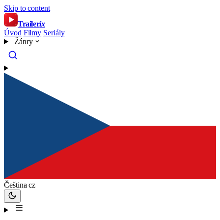
Skip to content
Trailer
ix
Úvod
Filmy
Seriály
Žánry
Čeština
cz