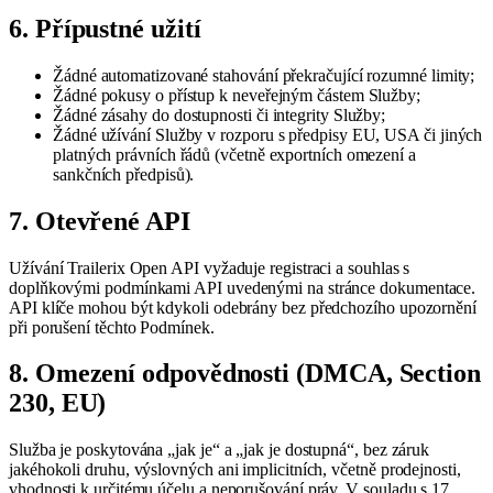
6. Přípustné užití
Žádné automatizované stahování překračující rozumné limity;
Žádné pokusy o přístup k neveřejným částem Služby;
Žádné zásahy do dostupnosti či integrity Služby;
Žádné užívání Služby v rozporu s předpisy EU, USA či jiných
platných právních řádů (včetně exportních omezení a
sankčních předpisů).
7. Otevřené API
Užívání Trailerix Open API vyžaduje registraci a souhlas s
doplňkovými podmínkami API uvedenými na stránce dokumentace.
API klíče mohou být kdykoli odebrány bez předchozího upozornění
při porušení těchto Podmínek.
8. Omezení odpovědnosti (DMCA, Section
230, EU)
Služba je poskytována „jak je“ a „jak je dostupná“, bez záruk
jakéhokoli druhu, výslovných ani implicitních, včetně prodejnosti,
vhodnosti k určitému účelu a neporušování práv. V souladu s 17