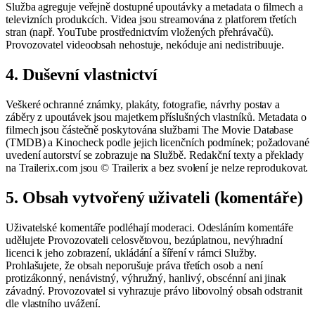
Služba agreguje veřejně dostupné upoutávky a metadata o filmech a
televizních produkcích. Videa jsou streamována z platforem třetích
stran (např. YouTube prostřednictvím vložených přehrávačů).
Provozovatel videoobsah nehostuje, nekóduje ani nedistribuuje.
4. Duševní vlastnictví
Veškeré ochranné známky, plakáty, fotografie, návrhy postav a
záběry z upoutávek jsou majetkem příslušných vlastníků. Metadata o
filmech jsou částečně poskytována službami The Movie Database
(TMDB) a Kinocheck podle jejich licenčních podmínek; požadované
uvedení autorství se zobrazuje na Službě. Redakční texty a překlady
na Trailerix.com jsou © Trailerix a bez svolení je nelze reprodukovat.
5. Obsah vytvořený uživateli (komentáře)
Uživatelské komentáře podléhají moderaci. Odesláním komentáře
udělujete Provozovateli celosvětovou, bezúplatnou, nevýhradní
licenci k jeho zobrazení, ukládání a šíření v rámci Služby.
Prohlašujete, že obsah neporušuje práva třetích osob a není
protizákonný, nenávistný, výhružný, hanlivý, obscénní ani jinak
závadný. Provozovatel si vyhrazuje právo libovolný obsah odstranit
dle vlastního uvážení.