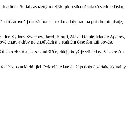
hlasitost. Seriál zasazený mezi skupinu středoškoláků sleduje lásku,
ůsobí zároveň jako záchrana i riziko a kdy trauma potichu přepisuje,
chafer, Sydney Sweeney, Jacob Elordi, Alexa Demie, Maude Apatow,
pinové chaty a drby na chodbách a v reálném čase formují pověst.
ít jako zbraň a jak se stud šíří rychleji, když je sdílitelný. V takovém
ký a často zneklidňující. Pokud hledáte další podobné seriály, aktuality