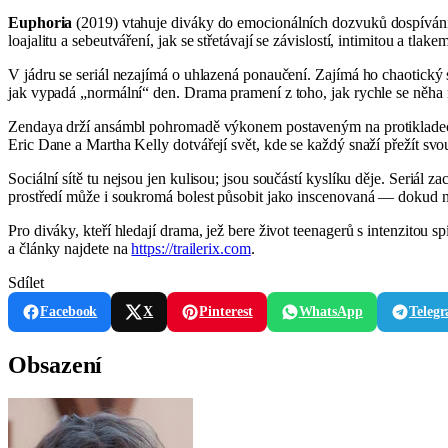
Euphoria
(2019) vtahuje diváky do emocionálních dozvuků dospívání, k
loajalitu a sebeutváření, jak se střetávají se závislostí, intimitou a tlake
V jádru se seriál nezajímá o uhlazená ponaučení. Zajímá ho chaotický s
jak vypadá „normální“ den. Drama pramení z toho, jak rychle se něha m
Zendaya drží ansámbl pohromadě výkonem postaveným na protikladech
Eric Dane a Martha Kelly dotvářejí svět, kde se každý snaží přežít svou
Sociální sítě tu nejsou jen kulisou; jsou součástí kyslíku děje. Seriál z
prostředí může i soukromá bolest působit jako inscenovaná — dokud 
Pro diváky, kteří hledají drama, jež bere život teenagerů s intenzitou sp
a články najdete na
https://trailerix.com
.
Sdílet
Facebook
X
Pinterest
WhatsApp
Teleg
Obsazení