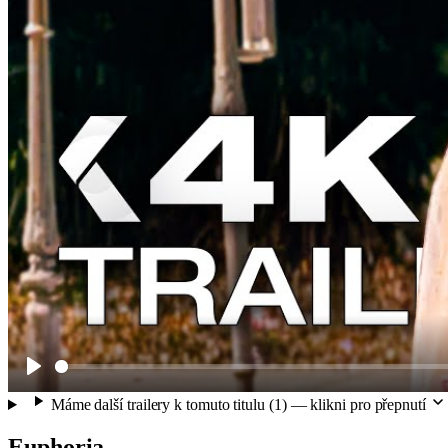
Play
Máme další trailery k tomuto titulu (1) — klikni pro přepnutí
Euphoria