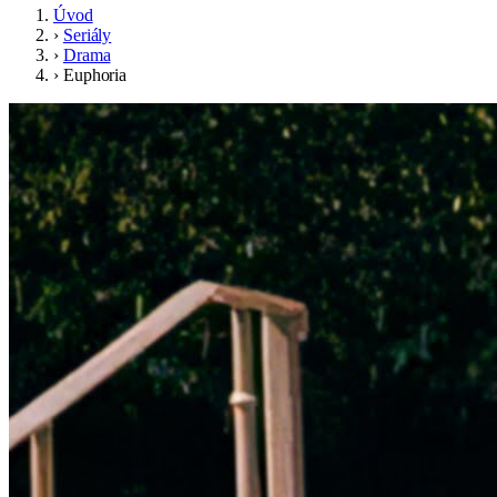
Úvod
›
Seriály
›
Drama
›
Euphoria