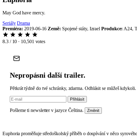
May God have mercy.
Seriály
Drama
Premiéra:
2019-06-16
Země:
Spojené státy, Izrael
Produkce:
A24, T
8.3
/ 10 · 10,501 votes
Nepropásni další trailer.
Pětkrát týdně do tvé schránky, zdarma. Odhlásit se můžeš kdykoli.
Přihlásit
Pošleme ti newsletter v jazyce Čeština.
Změnit
Euphoria proměňuje středoškolský příběh o dospívání v něco syrového,