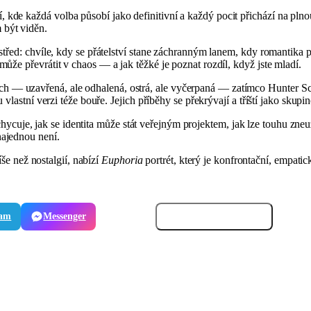
de každá volba působí jako definitivní a každý pocit přichází na plnou 
m být viděn.
třed: chvíle, kdy se přátelství stane záchranným lanem, kdy romantika p
ůže převrátit v chaos — a jak těžké je poznat rozdíl, když jste mladí.
 — uzavřená, ale odhalená, ostrá, ale vyčerpaná — zatímco Hunter S
 vlastní verzi téže bouře. Jejich příběhy se překrývají a tříští jako sku
achycuje, jak se identita může stát veřejným projektem, jak lze touhu zneuž
najednou není.
íše než nostalgií, nabízí
Euphoria
portrét, který je konfrontační, empatic
ram
Messenger
E-mail
Zkopírovat odkaz