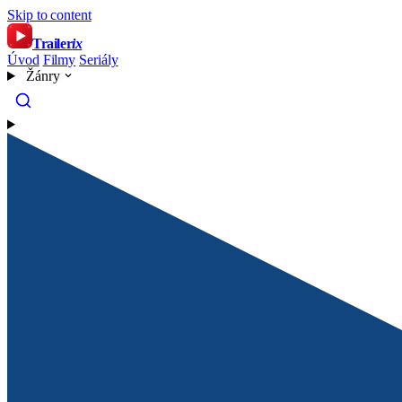
Skip to content
Trailer
ix
Úvod
Filmy
Seriály
Žánry