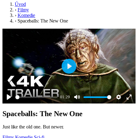
Úvod
›
Filmy
›
Komedie
›
Spaceballs: The New One
Play
01:29
Play
Mute
Settings
Ente
Spaceballs: The New One
full
Just like the old one. But newer.
Filmy
Komedie
Sci-fi