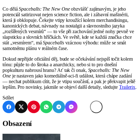
Co dělá
Spaceballs: The New One
obzvlášť zajímavým, je jeho
potenciál satirizovat nejen science fiction, ale i zábavní mašinérii,
která ji obklopuje. Čekejte vtipy kroužící kolem merchandisingu,
kanonických debat, návnady na nostalgii a slavnostního jazyka
„rozšířených vesmírů“ — to vše při zachování jedné nohy pevně ve
slapsticku a slovních hříčkách. Ve světě, kde se každá značka chce
stát „vesmírem“, má
Spaceballs
vzácnou výhodu: může se smát
samotnému plánu v reálném čase.
Dokud nepřijde oficiální děj, bude se očekávání nejspíš točit kolem
tónu: půjde to do široka a anarchicky, nebo si to pro dnešní
popkulturu nabrousí hranu? Ať tak či onak,
Spaceballs: The New
One
je nastaven jako komediálně‑sci‑fi událost, která chápe zadání
— nechat publikum cítit, že je vtipu součástí, a pak je překvapit ještě
lepším. Pro novinky, jakmile se objeví další detaily, sledujte
Trailerix
.
Sdílet
Obsazení