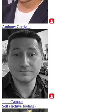
Anthony Carrigan
John Campea
Self (archive footage)