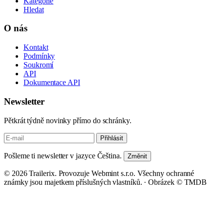
Kategorie
Hledat
O nás
Kontakt
Podmínky
Soukromí
API
Dokumentace API
Newsletter
Pětkrát týdně novinky přímo do schránky.
Přihlásit
Pošleme ti newsletter v jazyce Čeština.
Změnit
© 2026 Trailerix. Provozuje Webmint s.r.o. Všechny ochranné
známky jsou majetkem příslušných vlastníků. ·
Obrázek © TMDB