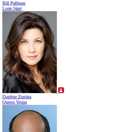
Bill Pullman
Lone Starr
Daphne Zuniga
Queen Vespa