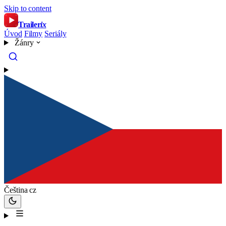
Skip to content
Trailer
ix
Úvod
Filmy
Seriály
Žánry
Čeština
cz