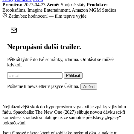
Premiéra:
2027-04-23
Země:
Spojené státy
Produkce:
Brooksfilms, Imagine Entertainment, Amazon MGM Studios
Zatím bez hodnocení — film teprve vyjde.
Nepropásni další trailer.
Pětkrát týdně do tvé schránky, zdarma. Odhlásit se můžeš
kdykoli.
Přihlásit
Pošleme ti newsletter v jazyce Čeština.
Změnit
Nejbláznivější skok do hyperprostoru v galaxii je zpátky v jízdním
řádu. Spaceballs: The New One (2027) slibuje novou dávku sci‑fi
komedie a s radostí si utahuje už ze samotné představy „legacy“
pokračování.
Jsou filmové názvy, které působí jako mrknutí oka, a pak je tu