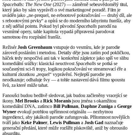
Spaceballs: The New One
(2027) — záměrně sebeuvědomělý titul,
který jako by sám vyprávěl o své marketingové poradě. Film je
uváděn jako „ne-prequel, ne-rebootové pokračování — druhý díl, ale
s rebootovými prvky“ a opírá se do moderního labyrintu franšíz, aby
z něj udělal pointu. Pokud byl původní
Spaceballs
parodií na
vesmírné opery, tahle kapitola vypadá připravená parodovat
samotnou éru rozpínání franšíz.
Režisér
Josh Greenbaum
vstupuje do vesmíru, kde je parodie
zároveň posláním i metodou. Detaily děje jsou zatím pod pokličkou,
háček tedy nespočívá ani tak v konkrétní zápletce jako spíš ve slibu
komediální srážky: klasická neuctivost
Spaceballs
se potká se
současnými sci‑fi tropy, logikou pokračování ve streamovací éře a
kulturní zkratkou „requel“ vyprávění. Nejlepší parodie jen
neodkazuje; odhaluje švy — a tohle nastavení dává filmu spoustu
švů, za které může tahat.
Fanoušci budou bedlivě sledovat, jak budou začleněny vracející se
ikony.
Mel Brooks
a
Rick Moranis
jsou jména s okamžitou
komediální DNA, zatímco
Bill Pullman
,
Daphne Zuniga
a
George
Wyner
evokují potrhlou upřímnost originálu — nezbytnou
ingredienci, aby jakákoli parodie zafungovala. Přítomnost novějších
tváří jako
Keke Palmer
,
Lewis Pullman
a
Josh Gad
naznačuje
generační předání, které může rozšířit pískoviště, aniž by obrousilo
absurditu.