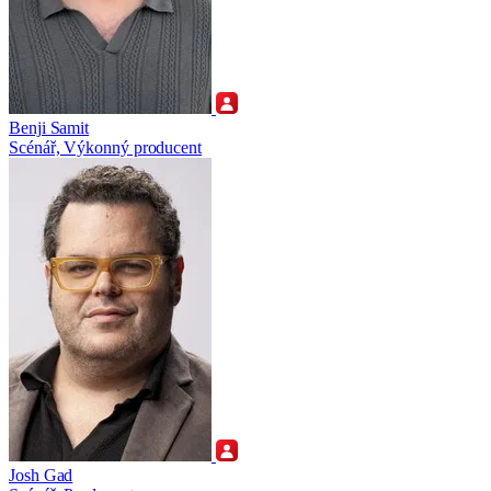
Benji Samit
Scénář, Výkonný producent
Josh Gad